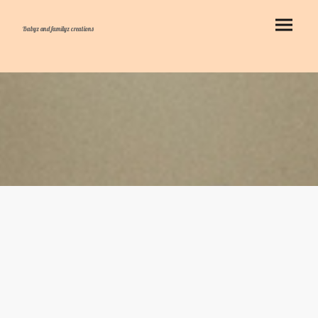
Babyz and familyz creations